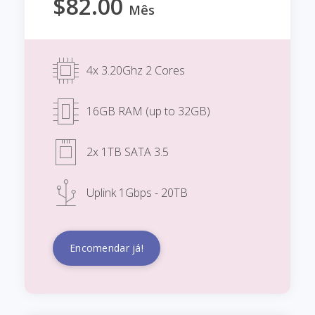
$82.00
Mês
4x 3.20Ghz 2 Cores
16GB RAM (up to 32GB)
2x 1TB SATA 3.5
Uplink 1Gbps - 20TB
Encomendar já!