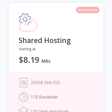
recomendado
Shared Hosting
Starting at:
$8.19
Mês
250GB Disk SSD
1TB Bandwidth
120 Dedicated Emails