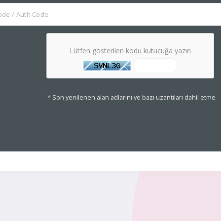
Lütfen gösterilen kodu kutucuğa yazın
* Son yenilenen alan adlarını ve bazı uzantıları dahil etme